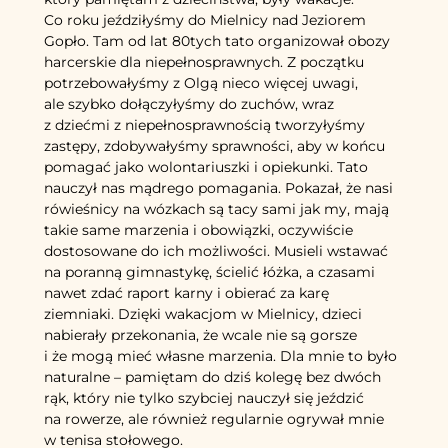
Co roku jeździłyśmy do Mielnicy nad Jeziorem
Gopło. Tam od lat 80tych tato organizował obozy
harcerskie dla niepełnosprawnych. Z początku
potrzebowałyśmy z Olgą nieco więcej uwagi,
ale szybko dołączyłyśmy do zuchów, wraz
z dziećmi z niepełnosprawnością tworzyłyśmy
zastępy, zdobywałyśmy sprawności, aby w końcu
pomagać jako wolontariuszki i opiekunki. Tato
nauczył nas mądrego pomagania. Pokazał, że nasi
rówieśnicy na wózkach są tacy sami jak my, mają
takie same marzenia i obowiązki, oczywiście
dostosowane do ich możliwości. Musieli wstawać
na poranną gimnastykę, ścielić łóżka, a czasami
nawet zdać raport karny i obierać za karę
ziemniaki. Dzięki wakacjom w Mielnicy, dzieci
nabierały przekonania, że wcale nie są gorsze
i że mogą mieć własne marzenia. Dla mnie to było
naturalne – pamiętam do dziś kolegę bez dwóch
rąk, który nie tylko szybciej nauczył się jeździć
na rowerze, ale również regularnie ogrywał mnie
w tenisa stołowego.