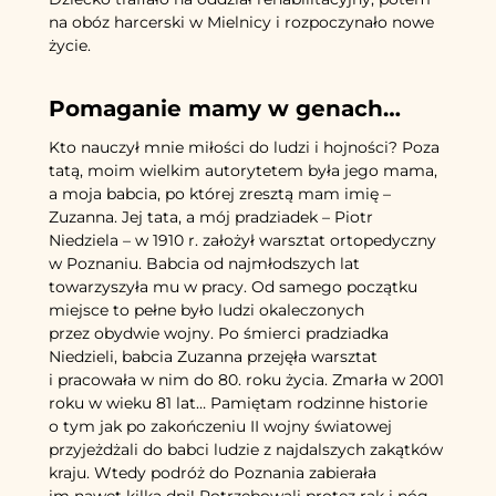
na obóz harcerski w Mielnicy i rozpoczynało nowe
życie.
Pomaganie mamy w genach…
Kto nauczył mnie miłości do ludzi i hojności? Poza
tatą, moim wielkim autorytetem była jego mama,
a moja babcia, po której zresztą mam imię –
Zuzanna. Jej tata, a mój pradziadek – Piotr
Niedziela – w 1910 r. założył warsztat ortopedyczny
w Poznaniu. Babcia od najmłodszych lat
towarzyszyła mu w pracy. Od samego początku
miejsce to pełne było ludzi okaleczonych
przez obydwie wojny. Po śmierci pradziadka
Niedzieli, babcia Zuzanna przejęła warsztat
i pracowała w nim do 80. roku życia. Zmarła w 2001
roku w wieku 81 lat… Pamiętam rodzinne historie
o tym jak po zakończeniu II wojny światowej
przyjeżdżali do babci ludzie z najdalszych zakątków
kraju. Wtedy podróż do Poznania zabierała