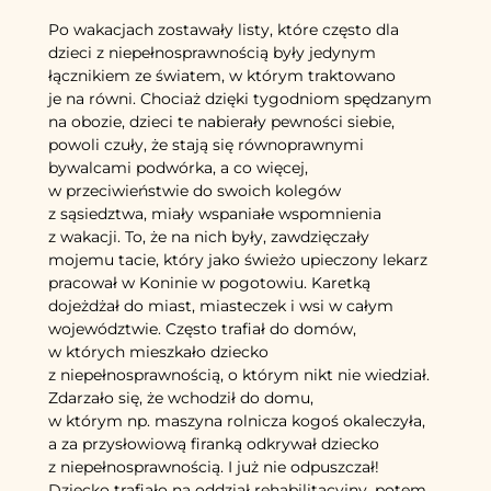
Po wakacjach zostawały listy, które często dla
dzieci z niepełnosprawnością były jedynym
łącznikiem ze światem, w którym traktowano
je na równi. Chociaż dzięki tygodniom spędzanym
na obozie, dzieci te nabierały pewności siebie,
powoli czuły, że stają się równoprawnymi
bywalcami podwórka, a co więcej,
w przeciwieństwie do swoich kolegów
z sąsiedztwa, miały wspaniałe wspomnienia
z wakacji. To, że na nich były, zawdzięczały
mojemu tacie, który jako świeżo upieczony lekarz
pracował w Koninie w pogotowiu. Karetką
dojeżdżał do miast, miasteczek i wsi w całym
województwie. Często trafiał do domów,
w których mieszkało dziecko
z niepełnosprawnością, o którym nikt nie wiedział.
Zdarzało się, że wchodził do domu,
w którym np. maszyna rolnicza kogoś okaleczyła,
a za przysłowiową firanką odkrywał dziecko
z niepełnosprawnością. I już nie odpuszczał!
Dziecko trafiało na oddział rehabilitacyjny, potem