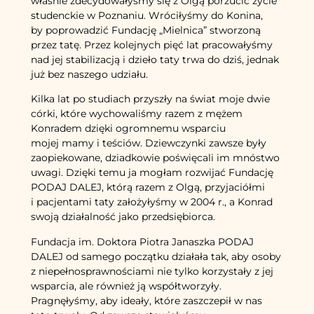
właśnie zdecydowałyśmy się z Olgą porzucić życie
studenckie w Poznaniu. Wróciłyśmy do Konina,
by poprowadzić Fundację „Mielnica” stworzoną
przez tatę. Przez kolejnych pięć lat pracowałyśmy
nad jej stabilizacją i dzieło taty trwa do dziś, jednak
już bez naszego udziału.
Kilka lat po studiach przyszły na świat moje dwie
córki, które wychowaliśmy razem z mężem
Konradem dzięki ogromnemu wsparciu
mojej mamy i teściów. Dziewczynki zawsze były
zaopiekowane, dziadkowie poświęcali im mnóstwo
uwagi. Dzięki temu ja mogłam rozwijać Fundację
PODAJ DALEJ, którą razem z Olgą, przyjaciółmi
i pacjentami taty założyłyśmy w 2004 r., a Konrad
swoją działalność jako przedsiębiorca.
Fundacja im. Doktora Piotra Janaszka PODAJ
DALEJ od samego początku działała tak, aby osoby
z niepełnosprawnościami nie tylko korzystały z jej
wsparcia, ale również ją współtworzyły.
Pragnęłyśmy, aby ideały, które zaszczepił w nas