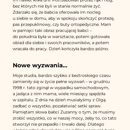
im nawet kilka dni! Potrzebowali protez rąk i nóg,
bez których nie byli w stanie normalnie żyć.
Zdarzało się, że babcia oferowała im nocleg
u siebie w domu, aby w spokoju skończyć protezę,
pas przepuklinowy, czy buty ortopedyczne. Mam
w pamięci taki obraz pracującej babci –
do południa była w warsztacie, potem gotowała
obiad dla siebie i swoich pracowników, a potem
wracała do pracy. Dzień kończyła bardzo późno.
Nowe wyzwania…
Moje studia, bardzo szybko z beztroskiego czasu
zamieniły się w życie pełne wyzwań – w grudniu
1998 r. tato zginął w wypadku samochodowym,
a jadąca z nim mama, wiele miesięcy spędziła
w szpitalu. Z dnia na dzień musiałyśmy z Olgą
zadbać o wszystko, pozałatwiać setki spraw.
Pamiętam słowa babci Zuzanny o tym, że musimy
zrobić wszystko, co w naszej mocy, żeby to, co tato
stworzył nie przepadło i trwało dalej. Dlatego