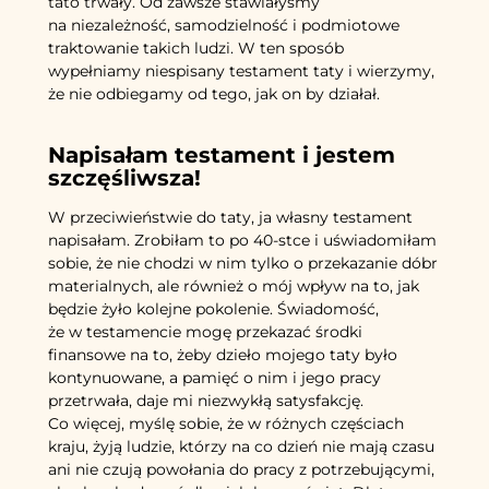
tato trwały. Od zawsze stawiałyśmy
na niezależność, samodzielność i podmiotowe
traktowanie takich ludzi. W ten sposób
wypełniamy niespisany testament taty i wierzymy,
że nie odbiegamy od tego, jak on by działał.
Napisałam testament i jestem
szczęśliwsza!
W przeciwieństwie do taty, ja własny testament
napisałam. Zrobiłam to po 40-stce i uświadomiłam
sobie, że nie chodzi w nim tylko o przekazanie dóbr
materialnych, ale również o mój wpływ na to, jak
będzie żyło kolejne pokolenie. Świadomość,
że w testamencie mogę przekazać środki
finansowe na to, żeby dzieło mojego taty było
kontynuowane, a pamięć o nim i jego pracy
przetrwała, daje mi niezwykłą satysfakcję.
Co więcej, myślę sobie, że w różnych częściach
kraju, żyją ludzie, którzy na co dzień nie mają czasu
ani nie czują powołania do pracy z potrzebującymi,