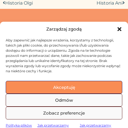
Historia Olgi
Historia Ani
Zarządzaj zgodą
Aby zapewnić jak najlepsze wrażenia, korzystamy z technologii,
Skontaktuj się z nami
takich jak pliki cookie, do przechowywania i/lub uzyskiwania
dostępu do informacji o urządzeniu. Zgoda na te technologie
Jak przetwarzamy Twoje dane?
pozwoli nam przetwarzać dane, takie jak zachowanie podczas
Regulamin
przeglądania lub unikalne identyfikatory na tej stronie. Brak
wyrażenia zgody lub wycofanie zgody może niekorzystnie wpłynąć
na niektóre cechy i funkcje.
Akceptuję
Odmów
Zobacz preferencje
© 2026 Fundacja Otwarte Forum
Wszystkie prawa zastrzeżone
Polityka plików
Jak przetwarzamy
Jak przetwarzamy