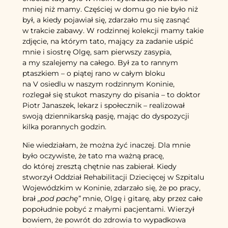
mniej niż mamy. Częściej w domu go nie było niż
był, a kiedy pojawiał się, zdarzało mu się zasnąć
w trakcie zabawy. W rodzinnej kolekcji mamy takie
zdjęcie, na którym tato, mający za zadanie uśpić
mnie i siostrę Olgę, sam pierwszy zasypia,
a my szalejemy na całego. Był za to rannym
ptaszkiem – o piątej rano w całym bloku
na V osiedlu w naszym rodzinnym Koninie,
rozlegał się stukot maszyny do pisania – to doktor
Piotr Janaszek, lekarz i społecznik – realizował
swoją dziennikarską pasję, mając do dyspozycji
kilka porannych godzin.
Nie wiedziałam, że można żyć inaczej. Dla mnie
było oczywiste, że tato ma ważną pracę,
do której zresztą chętnie nas zabierał. Kiedy
stworzył Oddział Rehabilitacji Dziecięcej w Szpitalu
Wojewódzkim w Koninie, zdarzało się, że po pracy,
brał
„pod pachę”
mnie, Olgę i gitarę, aby przez całe
popołudnie pobyć z małymi pacjentami. Wierzył
bowiem, że powrót do zdrowia to wypadkowa