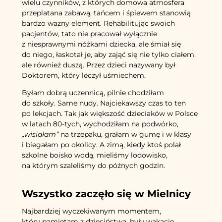
wielu czynników, z których domowa atmosfera
przeplatana zabawą, tańcem i śpiewem stanowią
bardzo ważny element. Rehabilitując swoich
pacjentów, tato nie pracował wyłącznie
z niesprawnymi nóżkami dziecka, ale śmiał się
do niego, łaskotał je, aby zająć się nie tylko ciałem,
ale również duszą. Przez dzieci nazywany był
Doktorem, który leczył uśmiechem.
Byłam dobrą uczennicą, pilnie chodziłam
do szkoły. Same nudy. Najciekawszy czas to ten
po lekcjach. Tak jak większość dzieciaków w Polsce
w latach 80-tych, wychodziłam na podwórko,
„wisiałam”
na trzepaku, grałam w gumę i w klasy
i biegałam po okolicy. A zimą, kiedy ktoś polał
szkolne boisko wodą, mieliśmy lodowisko,
na którym szaleliśmy do późnych godzin.
Wszystko zaczęło się w Mielnicy
Najbardziej wyczekiwanym momentem,
który pamiętam z dzieciństwa, były wakacje.