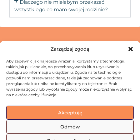
Dlaczego nie miałabym przekazać
wszystkiego co mam swojej rodzinie?
Zarządzaj zgodą
Aby zapewnić jak najlepsze wrażenia, korzystamy z technologii,
Skontaktuj się z nami
takich jak pliki cookie, do przechowywania i/lub uzyskiwania
dostępu do informacji o urządzeniu. Zgoda na te technologie
Jak przetwarzamy Twoje dane?
pozwoli nam przetwarzać dane, takie jak zachowanie podczas
Regulamin
przeglądania lub unikalne identyfikatory na tej stronie. Brak
wyrażenia zgody lub wycofanie zgody może niekorzystnie wpłynąć
na niektóre cechy i funkcje.
Akceptuję
Odmów