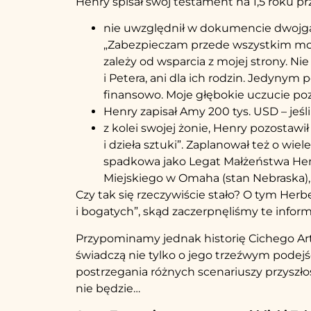
Henry spisał swój testament na 1,5 roku p
nie uwzględnił w dokumencie dwojga s
„Zabezpieczam przede wszystkim moją
zależy od wsparcia z mojej strony. N
i Petera, ani dla ich rodzin. Jedynym
finansowo. Moje głębokie uczucie po
Henry zapisał Amy 200 tys. USD – jeśli 
z kolei swojej żonie, Henry pozostawi
i dzieła sztuki”. Zaplanował też o wie
spadkowa jako Legat Małżeństwa Henry
Miejskiego w Omaha (stan Nebraska), 
Czy tak się rzeczywiście stało? O tym Herb
i bogatych”, skąd zaczerpnęliśmy te infor
Przypominamy jednak historię Cichego Art
świadczą nie tylko o jego trzeźwym podejś
postrzegania różnych scenariuszy przyszłośc
nie będzie…