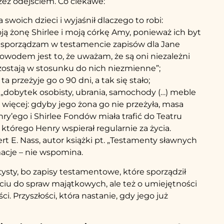
rzez odejściem. Co ciekawe:
woich dzieci i wyjaśnił dlaczego to robi:
 żonę Shirlee i moją córkę Amy, ponieważ ich byt
ie sporządzam w testamencie zapisów dla Jane
 powodem jest to, że uważam, że są oni niezależni
zostają w stosunku do nich niezmienne”;
ta przeżyje go o 90 dni, a tak się stało;
ł „dobytek osobisty, ubrania, samochody (…) meble
le więcej: gdyby jego żona go nie przeżyła, masa
’ego i Shirlee Fondów miała trafić do Teatru
którego Henry wspierał regularnie za życia.
ert E. Nass, autor książki pt. „Testamenty sławnych
macje – nie wspomina.
ysty, bo zapisy testamentowe, które sporządził
ciu do spraw majątkowych, ale też o umiejętności
i. Przyszłości, która nastanie, gdy jego już