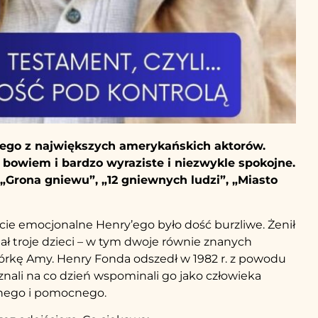
ego z największych amerykańskich aktorów.
bowiem i bardzo wyraziste i niezwykle spokojne.
 „Grona gniewu”, „12 gniewnych ludzi”, „Miasto
cie emocjonalne Henry’ego było dość burzliwe. Żenił
 Miał troje dzieci – w tym dwoje równie znanych
córkę Amy. Henry Fonda odszedł w 1982 r. z powodu
nali na co dzień wspominali go jako człowieka
nego i pomocnego.