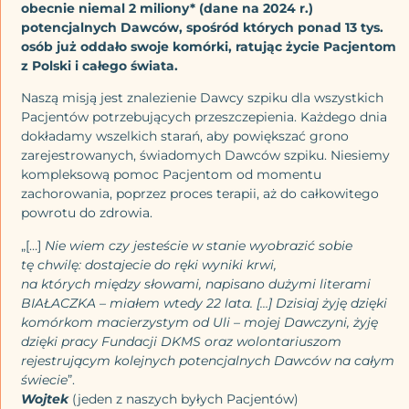
obecnie niemal 2 miliony* (dane na 2024 r.)
potencjalnych Dawców, spośród których ponad 13 tys.
osób już oddało swoje komórki, ratując życie Pacjentom
z Polski i całego świata.
Naszą misją jest znalezienie Dawcy szpiku dla wszystkich
Pacjentów potrzebujących przeszczepienia. Każdego dnia
dokładamy wszelkich starań, aby powiększać grono
zarejestrowanych, świadomych Dawców szpiku. Niesiemy
kompleksową pomoc Pacjentom od momentu
zachorowania, poprzez proces terapii, aż do całkowitego
powrotu do zdrowia.
„[…]
Nie wiem czy jesteście w stanie wyobrazić sobie
tę chwilę: dostajecie do ręki wyniki krwi,
na których między słowami, napisano dużymi literami
BIAŁACZKA – miałem wtedy 22 lata. […] Dzisiaj żyję dzięki
komórkom macierzystym od Uli – mojej Dawczyni, żyję
dzięki pracy Fundacji DKMS oraz wolontariuszom
rejestrującym kolejnych potencjalnych Dawców na całym
świecie
”.
Wojtek
(jeden z naszych byłych Pacjentów)