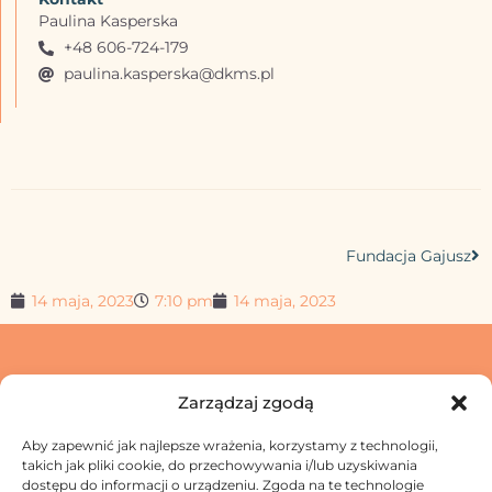
Paulina Kasperska
+48 606-724-179
paulina.kasperska@dkms.pl
Fundacja Gajusz
14 maja, 2023
7:10 pm
14 maja, 2023
Zarządzaj zgodą
Aby zapewnić jak najlepsze wrażenia, korzystamy z technologii,
Skontaktuj się z nami
takich jak pliki cookie, do przechowywania i/lub uzyskiwania
dostępu do informacji o urządzeniu. Zgoda na te technologie
Jak przetwarzamy Twoje dane?