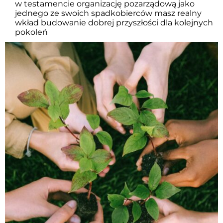
w testamencie organizację pozarządową jako
jednego ze swoich spadkobierców masz realny
wkład budowanie dobrej przyszłości dla kolejnych
pokoleń